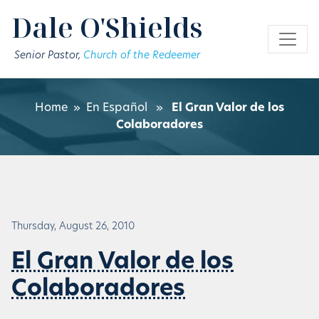
Skip to main content
Dale O'Shields
Senior Pastor,
Church of the Redeemer
Home
»
En Español
»
El Gran Valor de los
Colaboradores
Thursday, August 26, 2010
El Gran Valor de los
Colaboradores