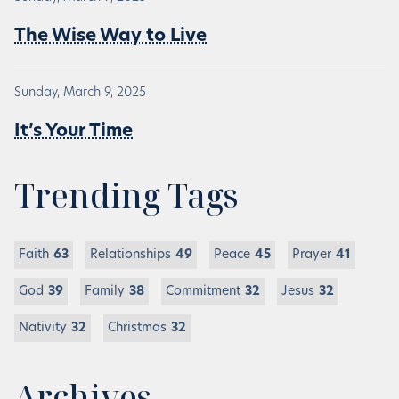
The Wise Way to Live
Sunday, March 9, 2025
It’s Your Time
Trending Tags
Faith
63
Relationships
49
Peace
45
Prayer
41
God
39
Family
38
Commitment
32
Jesus
32
Nativity
32
Christmas
32
Archives