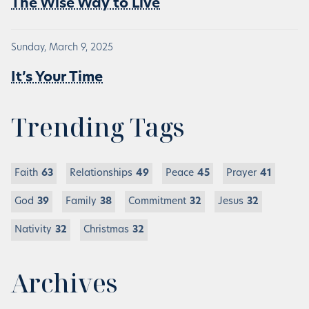
The Wise Way to Live
Sunday, March 9, 2025
It’s Your Time
Trending Tags
Faith
63
Relationships
49
Peace
45
Prayer
41
God
39
Family
38
Commitment
32
Jesus
32
Nativity
32
Christmas
32
Archives