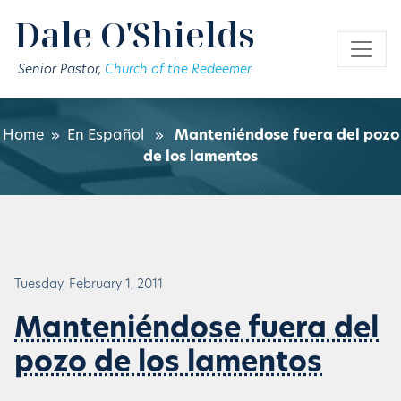
Skip to main content
Dale O'Shields
Senior Pastor,
Church of the Redeemer
Home
»
En Español
»
Manteniéndose fuera del pozo
de los lamentos
Tuesday, February 1, 2011
Manteniéndose fuera del
pozo de los lamentos