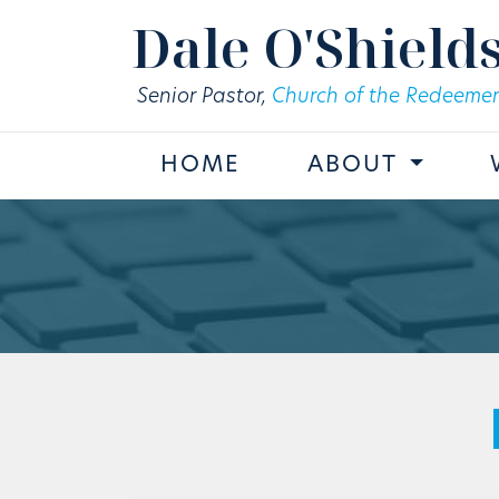
Skip to main content
Dale O'Shield
Senior Pastor,
Church of the Redeemer
HOME
ABOUT