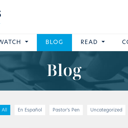
s
WATCH
BLOG
READ
C
Blog
All
En Español
Pastor's Pen
Uncategorized