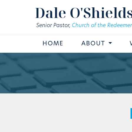
Skip to main content
Dale O'Shield
Senior Pastor,
Church of the Redeemer
HOME
ABOUT