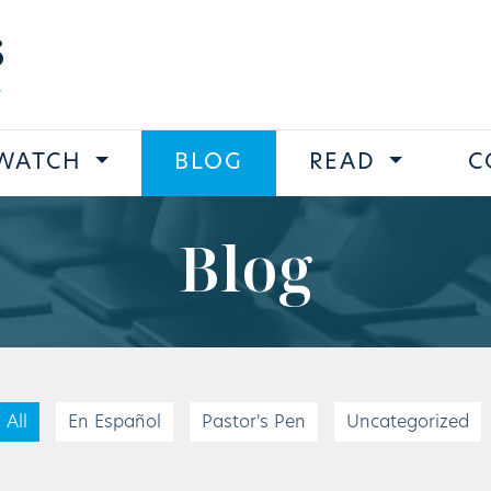
s
WATCH
BLOG
READ
C
Blog
All
En Español
Pastor's Pen
Uncategorized